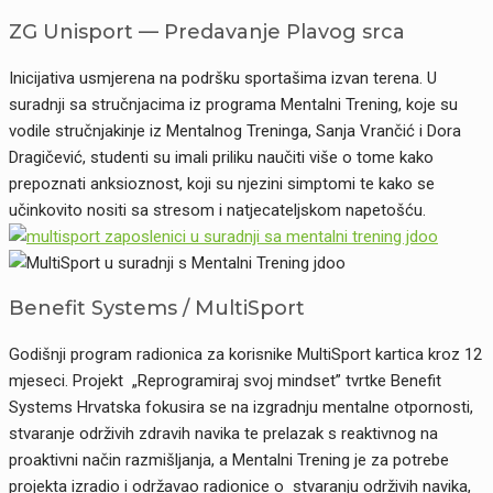
ZG Unisport — Predavanje Plavog srca
Inicijativa usmjerena na podršku sportašima izvan terena. U
suradnji sa stručnjacima iz programa Mentalni Trening, koje su
vodile stručnjakinje iz Mentalnog Treninga, Sanja Vrančić i Dora
Dragičević, studenti su imali priliku naučiti više o tome kako
prepoznati anksioznost, koji su njezini simptomi te kako se
učinkovito nositi sa stresom i natjecateljskom napetošću.
Benefit Systems / MultiSport
Godišnji program radionica za korisnike MultiSport kartica kroz 12
mjeseci. Projekt „Reprogramiraj svoj mindset” tvrtke Benefit
Systems Hrvatska fokusira se na izgradnju mentalne otpornosti,
stvaranje održivih zdravih navika te prelazak s reaktivnog na
proaktivni način razmišljanja, a Mentalni Trening je za potrebe
projekta izradio i održavao radionice o stvaranju održivih navika,