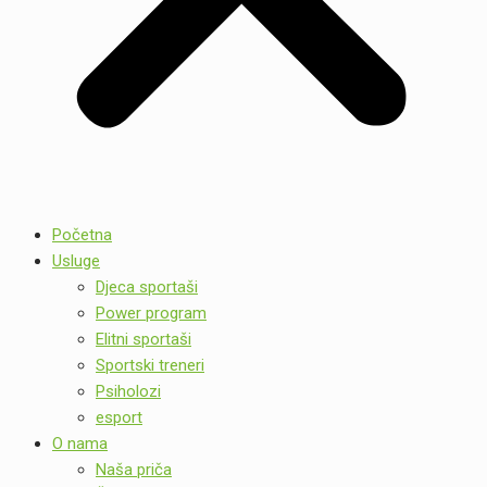
Početna
Usluge
Djeca sportaši
Power program
Elitni sportaši
Sportski treneri
Psiholozi
esport
O nama
Naša priča