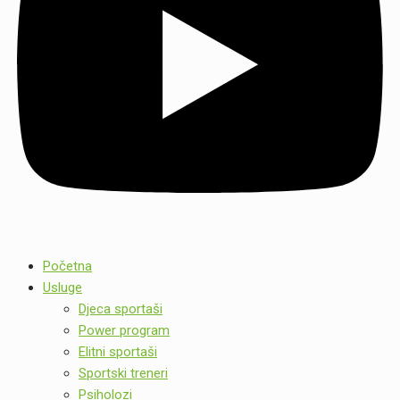
Početna
Usluge
Djeca sportaši
Power program
Elitni sportaši
Sportski treneri
Psiholozi