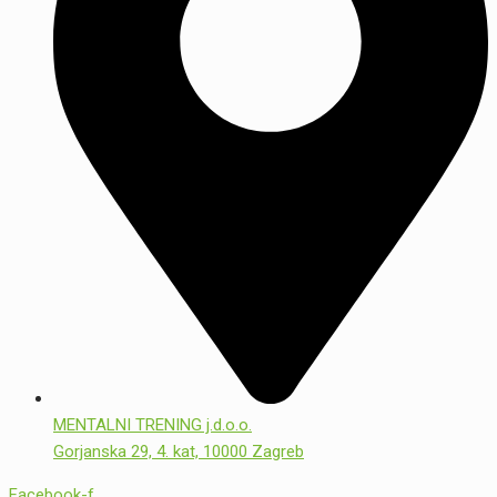
MENTALNI TRENING j.d.o.o.
Gorjanska 29, 4. kat, 10000 Zagreb
Facebook-f