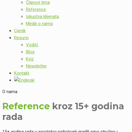
Članovi tima
Reference
Iskustva klijenata
Mediji o nama
Cjenik
Resursi
Vodiči
Blog
Kviz
Newsletter
Kontakt
O nama
Reference
kroz 15+ godina
rada
15+ godina rada u sportskoj psihologiji gradili smo stručno i