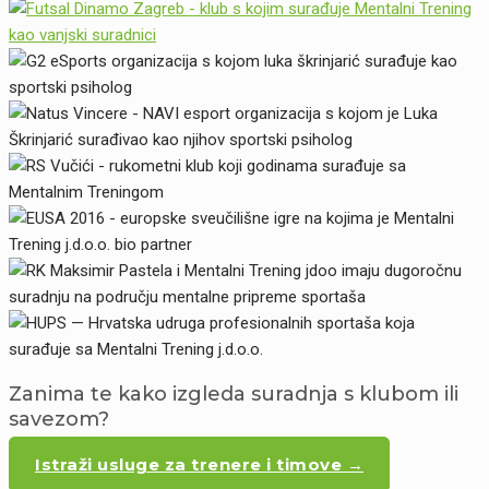
Zanima te kako izgleda suradnja s klubom ili
savezom?
Istraži usluge za trenere i timove →