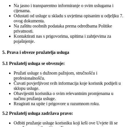
Na jasno i transparentno informiranje o svim uslugama i
cijenama.
Odustati od usluge u skladu s uvjetima opisanim u odjeljku 7.
ovog dokumenta.
Na zaštitu osobnih podataka prema odredbama Politike
privatnosti.
Kontaktirati nas s prigovorima, upitima i zahtjevima za
pojašnjenje.
5. Prava i obveze pružatelja usluga
5.1 Pružatelj usluga se obvezuje:
Pružati usluge s dužnom pažnjom, stručnošću i
profesionalnošću.
Čuvati povjerljivost svih informacija koje korisnik podijeli u
sklopu usluge.
Obavijestiti korisnika o svim relevantnim promjenama u
načinu pružanja usluge.
Reagirati na upite i prigovore u razumnom roku.
5.2 Pružatelj usluga zadržava pravo:
Odbiti pružanje usluge korisniku koji krši ove Uvjete ili se