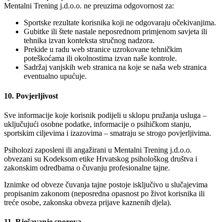
Mentalni Trening j.d.o.o. ne preuzima odgovornost za:
Sportske rezultate korisnika koji ne odgovaraju očekivanjima.
Gubitke ili štete nastale neposrednom primjenom savjeta ili
tehnika izvan konteksta stručnog nadzora.
Prekide u radu web stranice uzrokovane tehničkim
poteškoćama ili okolnostima izvan naše kontrole.
Sadržaj vanjskih web stranica na koje se naša web stranica
eventualno upućuje.
10. Povjerljivost
Sve informacije koje korisnik podijeli u sklopu pružanja usluga –
uključujući osobne podatke, informacije o psihičkom stanju,
sportskim ciljevima i izazovima – smatraju se strogo povjerljivima.
Psiholozi zaposleni ili angažirani u Mentalni Trening j.d.o.o.
obvezani su Kodeksom etike Hrvatskog psihološkog društva i
zakonskim odredbama o čuvanju profesionalne tajne.
Iznimke od obveze čuvanja tajne postoje isključivo u slučajevima
propisanim zakonom (neposredna opasnost po život korisnika ili
treće osobe, zakonska obveza prijave kaznenih djela).
11. Rješavanje sporova