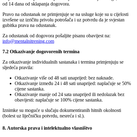
od 14 dana od sklapanja dogovora.
Pravo na odustanak ne primjenjuje se na usluge koje su u cijelosti
izvršene uz izričitu privolu potrošača i uz potvrdu da je svjestan
gubitka prava na odustanak.
Za odustanak od dogovora pošaljite pisanu obavijest na:
info@mentalnitrening.com
7.2 Otkazivanje dogovorenih termina
Za otkazivanje individualnih sastanaka i termina primjenjuju se
sljedeća pravila:
Otkazivanje više od 48 sati unaprijed: bez naknade.
Otkazivanje između 24 i 48 sati unaprijed: naplaćuje se 50%
cijene sastanka.
Otkazivanje manje od 24 sata unaprijed ili nedolazak bez
obavijesti: naplaćuje se 100% cijene sastanka.
Iznimke su moguće u slučaju dokumentiranih hitnih okolnosti
(bolest uz liječničku potvrdu, nesreća i sl.).
8. Autorska prava i intelektualno vlasništvo