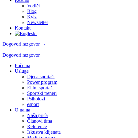
Resursi
Vodiči
Blog
Kviz
Newsletter
Kontakt
Dogovori razgovor →
Dogovori razgovor
Početna
Usluge
Djeca sportaši
Power program
Elitni sportaši
Sportski treneri
Psiholozi
esport
O nama
Naša priča
Članovi tima
Reference
Iskustva klijenata
Mediji o nama