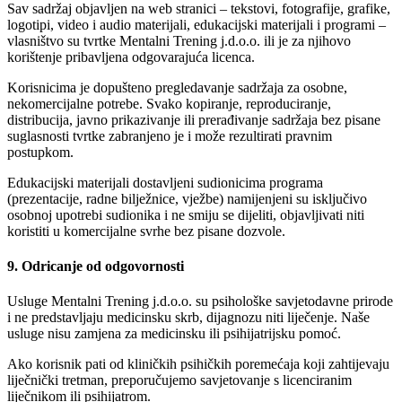
Sav sadržaj objavljen na web stranici – tekstovi, fotografije, grafike,
logotipi, video i audio materijali, edukacijski materijali i programi –
vlasništvo su tvrtke Mentalni Trening j.d.o.o. ili je za njihovo
korištenje pribavljena odgovarajuća licenca.
Korisnicima je dopušteno pregledavanje sadržaja za osobne,
nekomercijalne potrebe. Svako kopiranje, reproduciranje,
distribucija, javno prikazivanje ili prerađivanje sadržaja bez pisane
suglasnosti tvrtke zabranjeno je i može rezultirati pravnim
postupkom.
Edukacijski materijali dostavljeni sudionicima programa
(prezentacije, radne bilježnice, vježbe) namijenjeni su isključivo
osobnoj upotrebi sudionika i ne smiju se dijeliti, objavljivati niti
koristiti u komercijalne svrhe bez pisane dozvole.
9. Odricanje od odgovornosti
Usluge Mentalni Trening j.d.o.o. su psihološke savjetodavne prirode
i ne predstavljaju medicinsku skrb, dijagnozu niti liječenje. Naše
usluge nisu zamjena za medicinsku ili psihijatrijsku pomoć.
Ako korisnik pati od kliničkih psihičkih poremećaja koji zahtijevaju
liječnički tretman, preporučujemo savjetovanje s licenciranim
liječnikom ili psihijatrom.