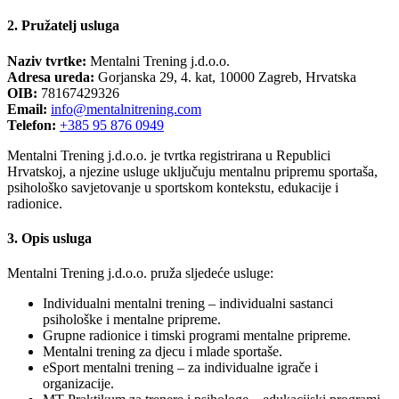
2. Pružatelj usluga
Naziv tvrtke:
Mentalni Trening j.d.o.o.
Adresa ureda:
Gorjanska 29, 4. kat, 10000 Zagreb, Hrvatska
OIB:
78167429326
Email:
info@mentalnitrening.com
Telefon:
+385 95 876 0949
Mentalni Trening j.d.o.o. je tvrtka registrirana u Republici
Hrvatskoj, a njezine usluge uključuju mentalnu pripremu sportaša,
psihološko savjetovanje u sportskom kontekstu, edukacije i
radionice.
3. Opis usluga
Mentalni Trening j.d.o.o. pruža sljedeće usluge:
Individualni mentalni trening – individualni sastanci
psihološke i mentalne pripreme.
Grupne radionice i timski programi mentalne pripreme.
Mentalni trening za djecu i mlade sportaše.
eSport mentalni trening – za individualne igrače i
organizacije.