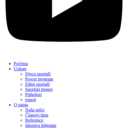
Početna
Usluge
Djeca sportaši
Power program
Elitni sportaši
Sportski treneri
Psiholozi
esport
O nama
Naša priča
Članovi tima
Reference
Iskustva klijenata