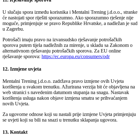
U slučaju spora između korisnika i Mentalni Trening j.d.o.o., stranke
će nastojati spor riješiti sporazumno. Ako sporazumno rješenje nije
moguće, primjenjuje se pravo Republike Hrvatske, a nadležan je sud
u Zagrebu.
Potrošači imaju pravo na izvansudsko rješavanje potrošačkih
sporova putem tijela nadležnih za mirenje, u skladu sa Zakonom o
alternativnom rješavanju potrošačkih sporova. Za EU online
rješavanje sporova:
https://ec.europa.eu/consumers/odr
12. Izmjene uvjeta
Mentalni Trening j.d.o.o. zadržava pravo izmjene ovih Uvjeta
korištenja u svakom trenutku. Ažurirana verzija bit će objavljena na
web stranici s navedenim datumom stupanja na snagu. Nastavak
korištenja usluga nakon objave izmjena smatra se prihvaćanjem
novih Uvjeta.
Za ugovorne odnose koji su nastali prije izmjene Uvjeta primjenjuju
se uvjeti koji su bili na snazi u trenutku sklapanja ugovora.
13. Kontakt