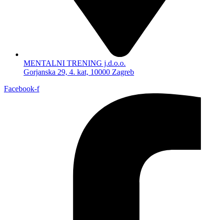
MENTALNI TRENING j.d.o.o.
Gorjanska 29, 4. kat, 10000 Zagreb
Facebook-f