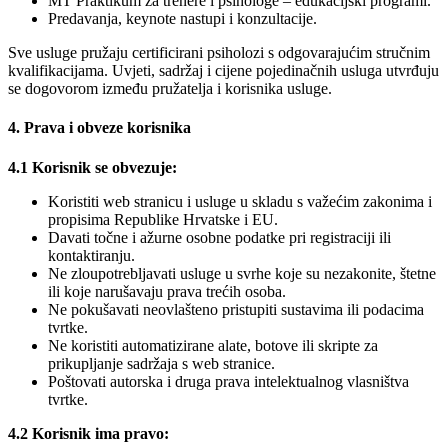
MT Praktikum za trenere i psihologe – edukacijski programi.
Predavanja, keynote nastupi i konzultacije.
Sve usluge pružaju certificirani psiholozi s odgovarajućim stručnim
kvalifikacijama. Uvjeti, sadržaj i cijene pojedinačnih usluga utvrđuju
se dogovorom između pružatelja i korisnika usluge.
4. Prava i obveze korisnika
4.1 Korisnik se obvezuje:
Koristiti web stranicu i usluge u skladu s važećim zakonima i
propisima Republike Hrvatske i EU.
Davati točne i ažurne osobne podatke pri registraciji ili
kontaktiranju.
Ne zloupotrebljavati usluge u svrhe koje su nezakonite, štetne
ili koje narušavaju prava trećih osoba.
Ne pokušavati neovlašteno pristupiti sustavima ili podacima
tvrtke.
Ne koristiti automatizirane alate, botove ili skripte za
prikupljanje sadržaja s web stranice.
Poštovati autorska i druga prava intelektualnog vlasništva
tvrtke.
4.2 Korisnik ima pravo: