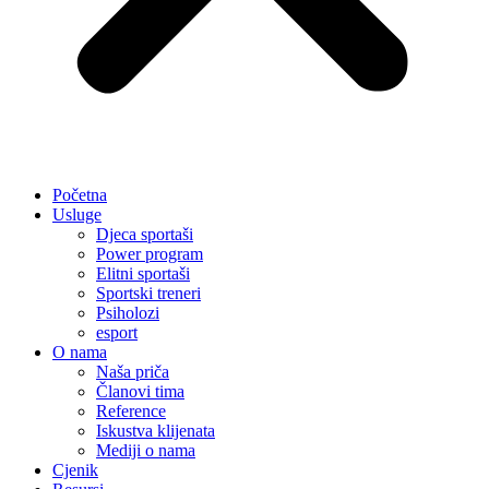
Početna
Usluge
Djeca sportaši
Power program
Elitni sportaši
Sportski treneri
Psiholozi
esport
O nama
Naša priča
Članovi tima
Reference
Iskustva klijenata
Mediji o nama
Cjenik