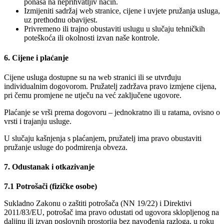
ponaša na neprihvatljiv način.
Izmijeniti sadržaj web stranice, cijene i uvjete pružanja usluga,
uz prethodnu obavijest.
Privremeno ili trajno obustaviti uslugu u slučaju tehničkih
poteškoća ili okolnosti izvan naše kontrole.
6. Cijene i plaćanje
Cijene usluga dostupne su na web stranici ili se utvrđuju
individualnim dogovorom. Pružatelj zadržava pravo izmjene cijena,
pri čemu promjene ne utječu na već zaključene ugovore.
Plaćanje se vrši prema dogovoru – jednokratno ili u ratama, ovisno o
vrsti i trajanju usluge.
U slučaju kašnjenja s plaćanjem, pružatelj ima pravo obustaviti
pružanje usluge do podmirenja obveza.
7. Odustanak i otkazivanje
7.1 Potrošači (fizičke osobe)
Sukladno Zakonu o zaštiti potrošača (NN 19/22) i Direktivi
2011/83/EU, potrošač ima pravo odustati od ugovora sklopljenog na
daljinu ili izvan poslovnih prostorija bez navođenja razloga, u roku