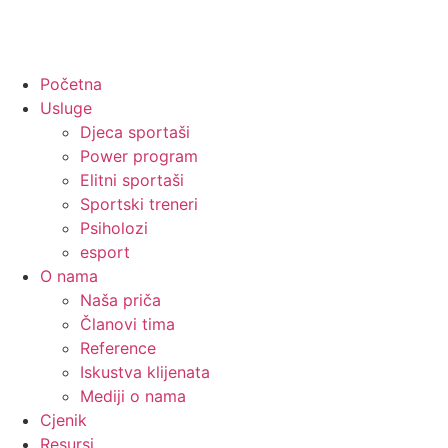
Početna
Usluge
Djeca sportaši
Power program
Elitni sportaši
Sportski treneri
Psiholozi
esport
O nama
Naša priča
Članovi tima
Reference
Iskustva klijenata
Mediji o nama
Cjenik
Resursi