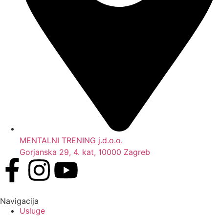
MENTALNI TRENING j.d.o.o.
Gorjanska 29, 4. kat, 10000 Zagreb
Navigacija
Usluge