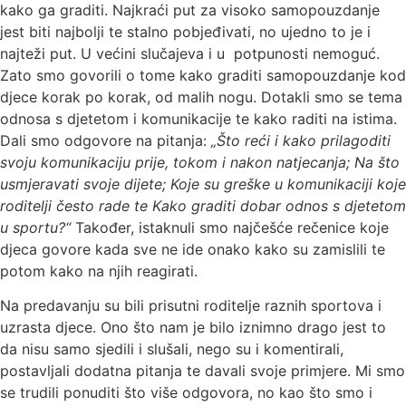
kako ga graditi. Najkraći put za visoko samopouzdanje
jest biti najbolji te stalno pobjeđivati, no ujedno to je i
najteži put. U većini slučajeva i u potpunosti nemoguć.
Zato smo govorili o tome kako graditi samopouzdanje kod
djece korak po korak, od malih nogu. Dotakli smo se tema
odnosa s djetetom i komunikacije te kako raditi na istima.
Dali smo odgovore na pitanja:
„Što reći i kako prilagoditi
svoju komunikaciju prije, tokom i nakon natjecanja; Na što
usmjeravati svoje dijete; Koje su greške u komunikaciji koje
roditelji često rade te Kako graditi dobar odnos s djetetom
u sportu?“
Također, istaknuli smo najčešće rečenice koje
djeca govore kada sve ne ide onako kako su zamislili te
potom kako na njih reagirati.
Na predavanju su bili prisutni roditelje raznih sportova i
uzrasta djece. Ono što nam je bilo iznimno drago jest to
da nisu samo sjedili i slušali, nego su i komentirali,
postavljali dodatna pitanja te davali svoje primjere. Mi smo
se trudili ponuditi što više odgovora, no kao što smo i